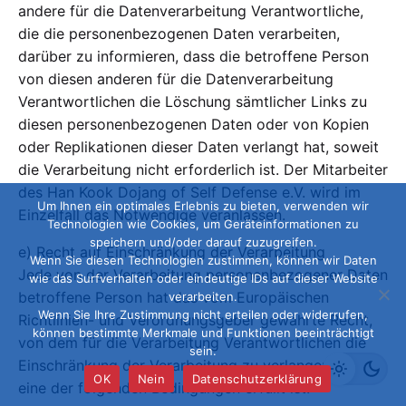
andere für die Datenverarbeitung Verantwortliche,
die die personenbezogenen Daten verarbeiten,
darüber zu informieren, dass die betroffene Person
von diesen anderen für die Datenverarbeitung
Verantwortlichen die Löschung sämtlicher Links zu
diesen personenbezogenen Daten oder von Kopien
oder Replikationen dieser Daten verlangt hat, soweit
die Verarbeitung nicht erforderlich ist. Der Mitarbeiter
des Han Kook Dojang of Self Defense e.V. wird im
Um Ihnen ein optimales Erlebnis zu bieten, verwenden wir
Einzelfall das Notwendige veranlassen.
Technologien wie Cookies, um Geräteinformationen zu
speichern und/oder darauf zuzugreifen.
e) Recht auf Einschränkung der Verarbeitung
Wenn Sie diesen Technologien zustimmen, können wir Daten
Jede von der Verarbeitung personenbezogener Daten
wie das Surfverhalten oder eindeutige IDs auf dieser Website
betroffene Person hat das vom Europäischen
verarbeiten.
Wenn Sie Ihre Zustimmung nicht erteilen oder widerrufen,
Richtlinien- und Verordnungsgeber gewährte Recht,
können bestimmte Merkmale und Funktionen beeinträchtigt
von dem für die Verarbeitung Verantwortlichen die
sein.
Einschränkung der Verarbeitung zu verlangen, wenn
OK
Nein
Datenschutzerklärung
eine der folgenden Bedingungen erfüllt ist: